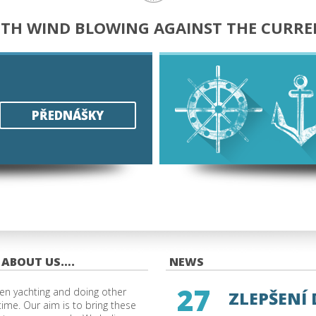
ITH WIND BLOWING AGAINST THE CURRE
PŘEDNÁŠKY
 ABOUT US….
NEWS
27
en yachting and doing other
ZLEPŠENÍ
 time. Our aim is to bring these