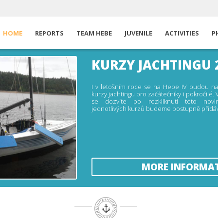
HOME
REPORTS
TEAM HEBE
JUVENILE
ACTIVITIES
P
KURZY JACHTINGU 
I v letošním roce se na Hebe IV budou na
kurzy jachtingu pro začátečníky i pokročilé. 
se dozvíte po rozkliknutí této novi
jednotlivých kurzů budeme postupně přidáv
MORE INFORMA