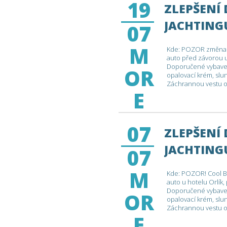
19
ZLEPŠENÍ
JACHTING
07
II
M
Kde: POZOR změna. H
auto před závorou u
Doporučené vybavení
OR
opalovací krém, slune
Záchrannou vestu ob
E
sejdeme se u mola v
kolem 15 až 16 hodi
07
ZLEPŠENÍ
JACHTINGU
07
M
Kde: POZOR! Cool Ba
auto u hotelu Orlík,
Doporučené vybavení
OR
opalovací krém, slune
Záchrannou vestu ob
E
sejdeme se u mola v
kolem 15 až 16 hodi