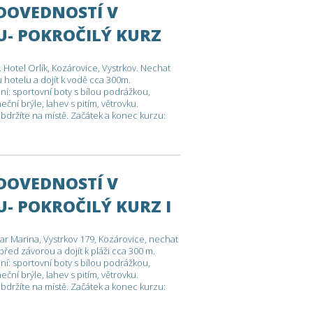
 DOVEDNOSTÍ V
U- POKROČILÝ KURZ
otel Orlík, Kozárovice, Vystrkov. Nechat
 hotelu a dojít k vodě cca 300m.
: sportovní boty s bílou podrážkou,
ční brýle, lahev s pitím, větrovku.
držíte na místě. Začátek a konec kurzu:
 10 hodin , plánovaný návrat dle podmínek
ny
 DOVEDNOSTÍ V
- POKROČILÝ KURZ I
r Marina, Vystrkov 179, Kozárovice, nechat
 před závorou a dojít k pláži cca 300 m.
: sportovní boty s bílou podrážkou,
ční brýle, lahev s pitím, větrovku.
držíte na místě. Začátek a konec kurzu:
 10 hodin , plánovaný návrat dle podmínek
ny