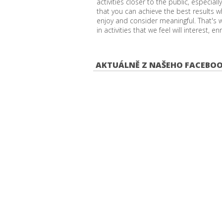
activities closer to the public, especia
that you can achieve the best results
enjoy and consider meaningful. That's 
in activities that we feel will interest, e
AKTUÁLNĚ Z NAŠEHO FACEBOO