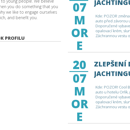
JACHTING
lly to young people. We believe
07
 when you do something that you
II
why we like to engage ourselves
M
Kde: POZOR změna. H
nrich, and benefit you.
auto před závorou u
Doporučené vybavení
OR
opalovací krém, slune
Záchrannou vestu ob
K PROFILU
E
sejdeme se u mola v
kolem 15 až 16 hodi
20
ZLEPŠENÍ
JACHTINGU
07
M
Kde: POZOR! Cool Ba
auto u hotelu Orlík,
Doporučené vybavení
OR
opalovací krém, slune
Záchrannou vestu ob
E
sejdeme se u mola v
kolem 15 až 16 hodi