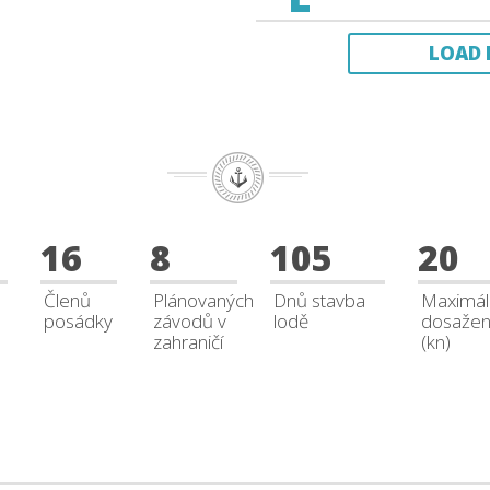
LOAD 
16
8
105
20
Členů
Plánovaných
Dnů stavba
Maximál
posádky
závodů v
lodě
dosažená
zahraničí
(kn)