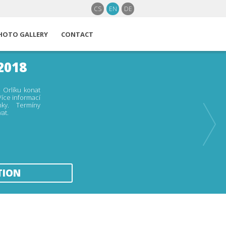
CS
EN
DE
HOTO GALLERY
CONTACT
2018
 Orlíku konat
Více informací
nky. Termíny
at.
TION