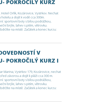
U- POKROČILÝ KURZ
otel Orlík, Kozárovice, Vystrkov. Nechat
 hotelu a dojít k vodě cca 300m.
: sportovní boty s bílou podrážkou,
ční brýle, lahev s pitím, větrovku.
držíte na místě. Začátek a konec kurzu:
 10 hodin , plánovaný návrat dle podmínek
ny
 DOVEDNOSTÍ V
- POKROČILÝ KURZ I
r Marina, Vystrkov 179, Kozárovice, nechat
 před závorou a dojít k pláži cca 300 m.
: sportovní boty s bílou podrážkou,
ční brýle, lahev s pitím, větrovku.
držíte na místě. Začátek a konec kurzu:
 10 hodin , plánovaný návrat dle podmínek
ny