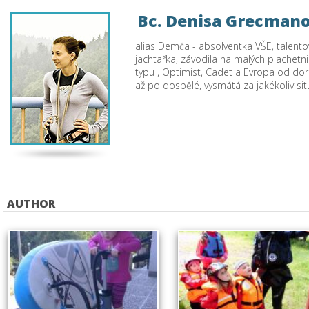
Bc. Denisa Grecman
alias Demča - absolventka VŠE, talent
jachtařka, závodila na malých plachetni
typu , Optimist, Cadet a Evropa od do
až po dospělé, vysmátá za jakékoliv si
AUTHOR