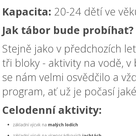
Kapacita:
20-24 dětí ve věk
Jak tábor bude probíhat?
Stejně jako v předchozích le
tři bloky - aktivity na vodě,
se nám velmi osvědčilo a vž
program, ať už je počasí jaké
Celodenní aktivity:
základní výcvik na
malých lodích
základní výcvik na víceposádkových
jachtách