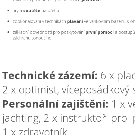
hry a
soutěže
na břehu
zdokonalování v technikách
plavání
ve venkovním bazénu s o
základní dovednosti pro poskytování
první pomoci
a postupů
záchranu tonoucího
Technické zázemí:
6 x pla
2 x optimist, víceposádkový 
Personální zajištění:
1 x v
jachting, 2 x instruktoři pro
1 x zdravotník