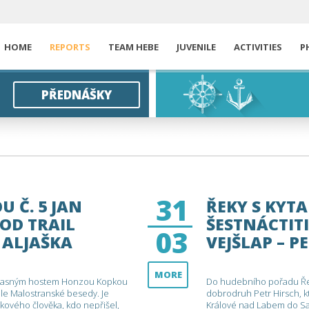
HOME
REPORTS
TEAM HEBE
JUVENILE
ACTIVITIES
P
PŘEDNÁŠKY
31
U Č. 5 JAN
ŘEKY S KYTA
ROD TRAIL
ŠESTNÁCTIT
03
 ALJAŠKA
VEJŠLAP – P
MORE
s úžasným hostem Honzou Kopkou
Do hudebního pořadu Řek
ále Malostranské besedy. Je
dobrodruh Petr Hirsch, k
kového člověka, kdo nepřišel,
Králové nad Labem do Sa