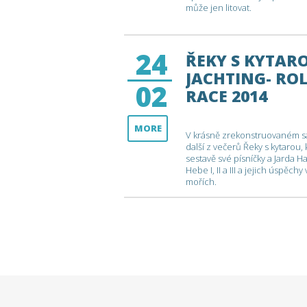
může jen litovat.
24
ŘEKY S KYTARO
JACHTING- RO
02
RACE 2014
MORE
V krásně zrekonstruovaném s
další z večerů Řeky s kytarou, 
sestavě své písníčky a Jarda Hav
Hebe I, II a III a jejich úspě
mořích.