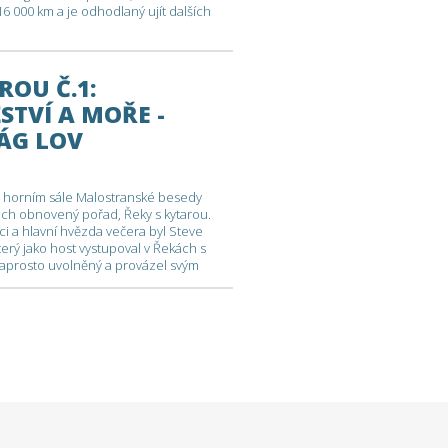
16 000 km a je odhodlaný ujít dalších
ROU Č.1:
TVÍ A MOŘE -
TÁG LOV
 horním sále Malostranské besedy
ech obnovený pořad, Řeky s kytarou.
ci a hlavní hvězda večera byl Steve
terý jako host vystupoval v Řekách s
l naprosto uvolněný a provázel svým
ých začátků potápění až po