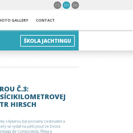
CS
EN
DE
HOTO GALLERY
CONTACT
ŠKOLA JACHTINGU
ROU Č.3:
ISÍCIKILOMETROVEJ
ETR HIRSCH
y s kytarou byl pozvaný cestovatel a
terý se vydal na pěší pouť ze Dvora
ntiaga de Compostela, Říma a