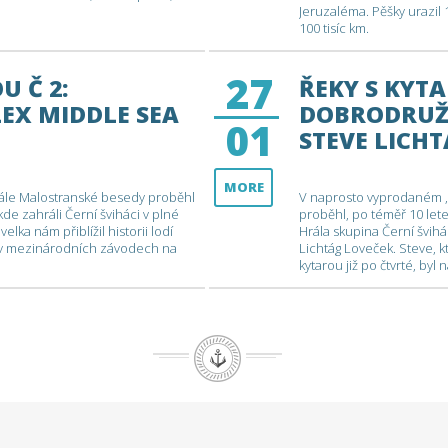
Jeruzaléma. Pěšky urazil 
100 tisíc km.
27
U Č 2:
ŘEKY S KYTA
LEX MIDDLE SEA
DOBRODRUŽS
01
STEVE LICH
MORE
ále Malostranské besedy proběhl
V naprosto vyprodaném ,
kde zahráli Černí šviháci v plné
proběhl, po téměř 10 let
elka nám přiblížil historii lodí
Hrála skupina Černí švihá
chy v mezinárodních závodech na
Lichtág Loveček. Steve, k
kytarou již po čtvrté, by
vtipným vyprávěním od sv
současnou tvorbu.