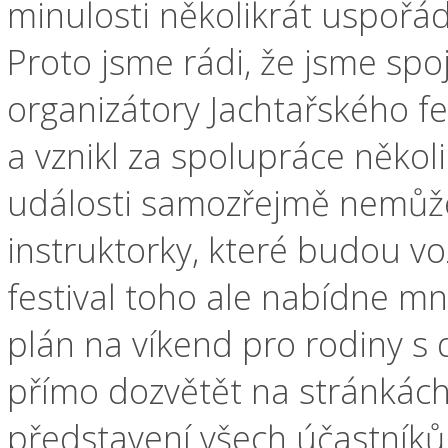
minulosti několikrát uspořád
Proto jsme rádi, že jsme spojil
organizátory Jachtařského fe
a vznikl za spolupráce někol
události samozřejmě nemůže
instruktorky, které budou voz
festival toho ale nabídne mn
plán na víkend pro rodiny s 
přímo dozvětět na stránkách 
představení všech účastníků 