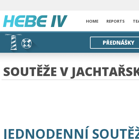
HOME
REPORTS
TE
PŘEDNÁŠKY
SOUTĚŽE V JACHTAŘS
JEDNODENNÍ SOUTĚ