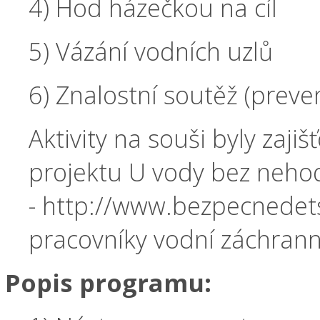
4) Hod házečkou na cíl
5) Vázání vodních uzlů
6) Znalostní soutěž (preve
Aktivity na souši byly zaj
projektu U vody bez neho
- http://www.bezpecnedetst
pracovníky vodní záchrann
Popis programu: