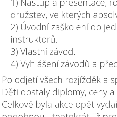
1) Nástup a presentace, r
družstev, ve kterých absolv
2) Úvodní zaškolení do jed
instruktorů.
3) Vlastní závod.
4) Vyhlášení závodů a pře
Po odjetí všech rozjížděk a s
Děti dostaly diplomy, ceny a od
Celkově byla akce opět vydař
podobnou - tentokrát již pro 